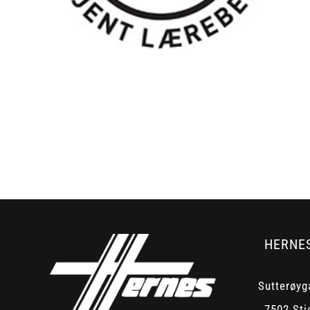
HERNE
Sutterøyg
7502 Stj