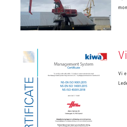
Ny MultiDocker til Muruvik Havn
mont
Uncategorized
Vi
Vi e
Lede
Vi er ISO-sertifisert!
Uncategorized