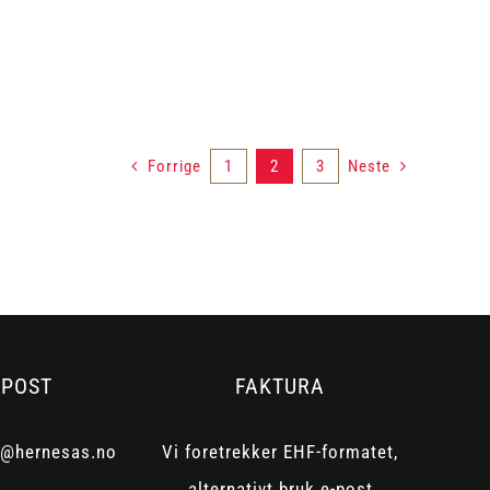
Forrige
1
2
3
Neste
-POST
FAKTURA
t@hernesas.no
Vi foretrekker EHF-formatet,
alternativt bruk e-post