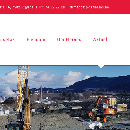
ta 16, 7502 Stjørdal l Tlf: 74 82 29 20
|
firmapost@hernesas.no
ssetak
Eiendom
Om Hernes
Aktuelt