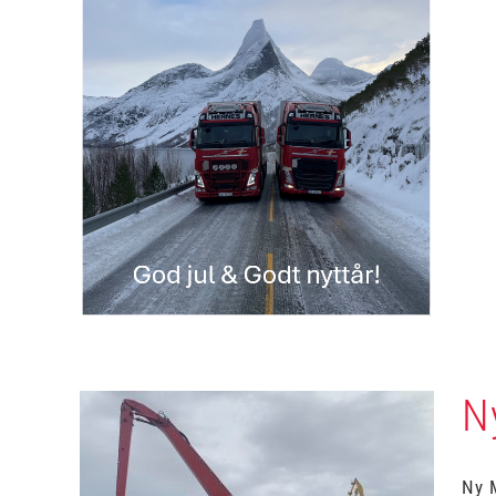
Julehilsen fra oss i Hernes
Uncategorized
N
Ny 