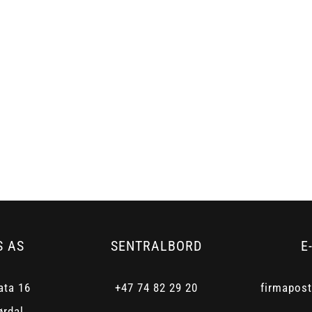
S AS
SENTRALBORD
E
ata 16
+47 74 82 29 20
firmapos
ørdal