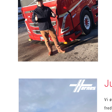
Innspilling for vår
samarbeidspartner
Uncategorized
J
Vi ø
fred