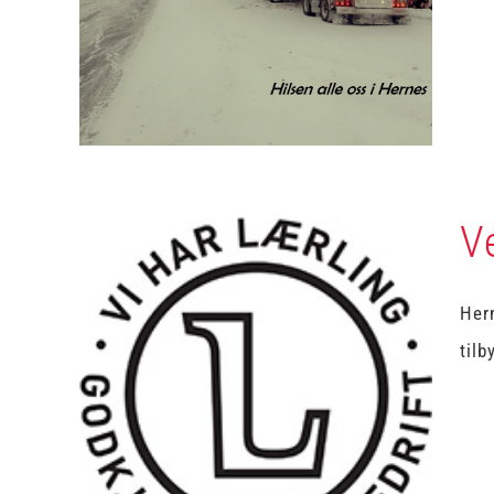
Uncategorized
V
Hern
tilb
Velkommen til nye lærlinger
Uncategorized