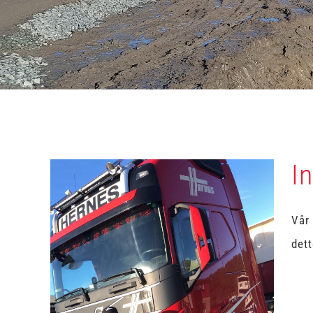
I
Vår 
dett